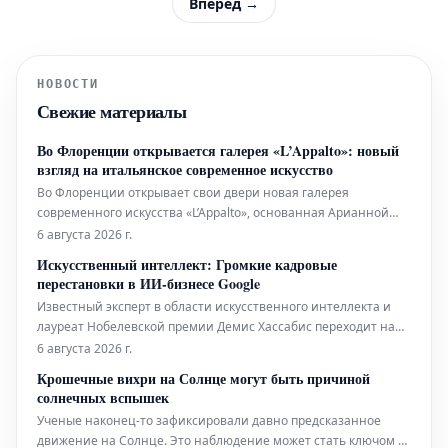
Вперёд →
НОВОСТИ
Свежие материалы
Во Флоренции открывается галерея «L’Appalto»: новый
взгляд на итальянское современное искусство
Во Флоренции открывает свои двери новая галерея
современного искусства «L’Appalto», основанная Арианной
Янделли и Лупо Штайнхауслином. Этот проект ставит своей
6 августа 2026 г.
целью исследование и продвижение итальянского
Искусственный интеллект: Громкие кадровые
современного искусства, уделяя особое внимание
перестановки в ИИ-бизнесе Google
формированию связей между местным к
Известный эксперт в области искусственного интеллекта и
лауреат Нобелевской премии Демис Хассабис переходит на
новые должности в Google. Эти изменения являются частью
6 августа 2026 г.
более масштабной серии кадровых перестановок, в ходе
Крошечные вихри на Солнце могут быть причиной
которых другие руководители также покидают корпорацию. В
солнечных вспышек
частности, Хассаби
Ученые наконец-то зафиксировали давно предсказанное
движение на Солнце. Это наблюдение может стать ключом к