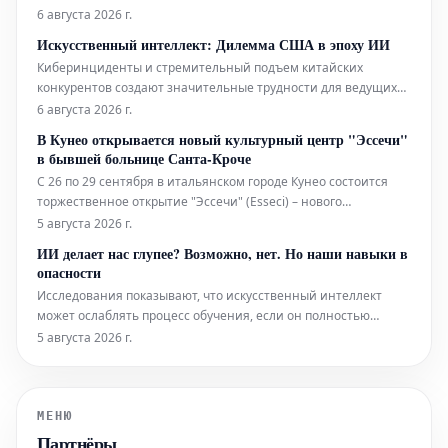
пониманию причин мощных солнечных вспышек.
6 августа 2026 г.
Искусственный интеллект: Дилемма США в эпоху ИИ
Киберинциденты и стремительный подъем китайских
конкурентов создают значительные трудности для ведущих
американских компаний в области искусственного
6 августа 2026 г.
интеллекта, таких как Open AI и Anthropic. Эта сложная
В Кунео открывается новый культурный центр "Эссечи"
ситуация ставит правительство Соединенных Штатов перед
в бывшей больнице Санта-Кроче
необходимостью при
С 26 по 29 сентября в итальянском городе Кунео состоится
торжественное открытие "Эссечи" (Esseci) – нового
культурного центра, расположенного в здании бывшей
5 августа 2026 г.
больницы Санта-Кроче. Этот проект, разработанный
ИИ делает нас глупее? Возможно, нет. Но наши навыки в
архитектурным бюро Isolarchitetti, представляет собой не
опасности
просто новую библиотеку,
Исследования показывают, что искусственный интеллект
может ослаблять процесс обучения, если он полностью
замещает личные усилия. Тем не менее, инструменты,
5 августа 2026 г.
которые направляют пользователей, а не просто выдают
готовые ответы, способны помочь сохранить человеческие
навыки.
МЕНЮ
Партнёры