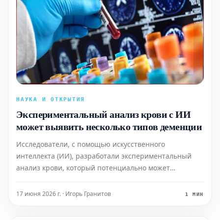
НАУКА И ОТКРЫТИЯ
Экспериментальный анализ крови с ИИ
может выявить несколько типов деменции
Исследователи, с помощью искусственного
интеллекта (ИИ), разработали экспериментальный
анализ крови, который потенциально может
позволить врачам диагностировать несколько
перекрывающихся типов деменции.
17 июня 2026 г. · Игорь Гранитов
1 МИН