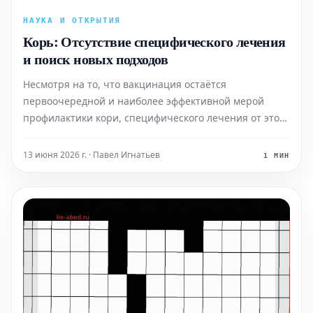
НАУКА И ОТКРЫТИЯ
Корь: Отсутствие специфического лечения
и поиск новых подходов
Несмотря на то, что вакцинация остаётся
первоочередной и наиболее эффективной мерой
профилактики кори, специфического лечения от этого
вирусного заболевания на сегодняшний день не
существует. Разработка таких методов терапии
13 июня 2026 г. · Павел Игнатьев
1 МИН
является сложной задачей, сопряженной с
множеством трудностей. Те