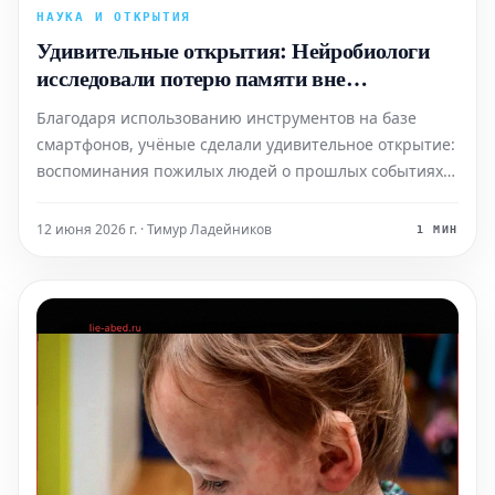
НАУКА И ОТКРЫТИЯ
Удивительные открытия: Нейробиологи
исследовали потерю памяти вне
лаборатории
Благодаря использованию инструментов на базе
смартфонов, учёные сделали удивительное открытие:
воспоминания пожилых людей о прошлых событиях
могут быть значительно более сохранными и
устойчивыми, чем предполагалось ранее.
12 июня 2026 г. · Тимур Ладейников
1 МИН