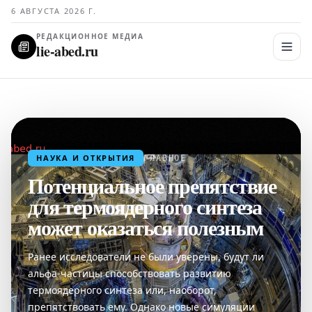
6 АВГУСТА 2026 Г.
РЕДАКЦИОННОЕ МЕДИА
lie-abed.ru
НАУКА И ОТКРЫТИЯ
ГЛАВНОЕ
Потенциальное препятствие
для термоядерного синтеза
может оказаться полезным
Ранее исследователи не были уверены, будут ли
альфа-частицы способствовать развитию
термоядерного синтеза или, наоборот,
препятствовать ему. Однако новые симуляции