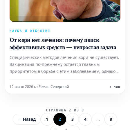
НАУКА И ОТКРЫТИЯ
От кори нет лечения: почему поиск
эффективных средств — непростая задача
Специфических методов лечения кори не существует.
Вакцинация по-прежнему остается главным
приоритетом в борьбе с этим заболеванием, однако
некоторые исследователи активно занимаются
поиском медикаментов, способных противостоять
12 июня 2026 г. · Роман Северский
1 МИН
вирусу у людей, которые не были привиты.
СТРАНИЦА 2 ИЗ 8
← Назад
1
2
3
4
...
8