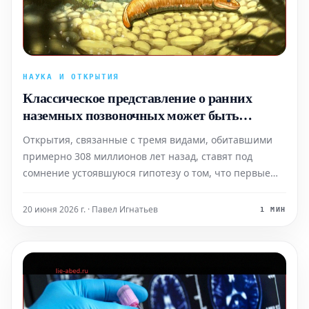
НАУКА И ОТКРЫТИЯ
Классическое представление о ранних
наземных позвоночных может быть
ошибочным
Открытия, связанные с тремя видами, обитавшими
примерно 308 миллионов лет назад, ставят под
сомнение устоявшуюся гипотезу о том, что первые
наземные позвоночные проходили стадию
метаморфоза, подобную той, что наблюдается у
20 июня 2026 г. · Павел Игнатьев
1 МИН
современных амфибий.