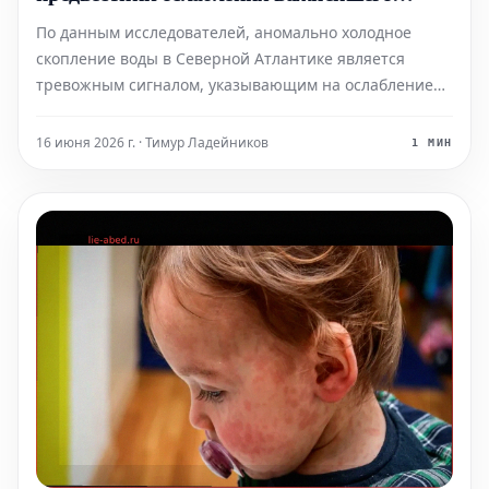
океанического течения?
По данным исследователей, аномально холодное
скопление воды в Северной Атлантике является
тревожным сигналом, указывающим на ослабление
Атлантической меридиональной опрокидывающей
циркуляции (AMOC).
16 июня 2026 г. · Тимур Ладейников
1 МИН