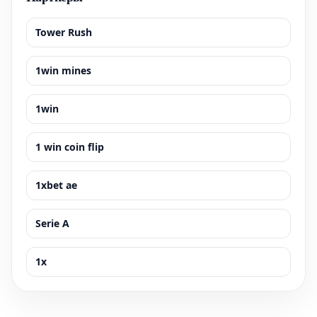
Tower Rush
1win mines
1win
1 win coin flip
1xbet ae
Serie A
1x