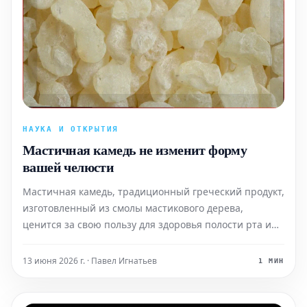
НАУКА И ОТКРЫТИЯ
Мастичная камедь не изменит форму
вашей челюсти
Мастичная камедь, традиционный греческий продукт,
изготовленный из смолы мастикового дерева,
ценится за свою пользу для здоровья полости рта и
пищеварения. Однако, вопреки распространенным
убеждениям, она не обладает способностью изменять
13 июня 2026 г. · Павел Игнатьев
1 МИН
или переформировывать контуры вашего лица или
челюсти.