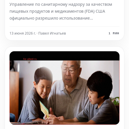
США
Управление по санитарному надзору за качеством
пищевых продуктов и медикаментов (FDA) США
официально разрешило использование
бемотризинола в составе солнцезащитных средств.
Этот химический компонент выделяется своей
13 июня 2026 г. · Павел Игнатьев
1 МИН
высокой стойкостью и эффективностью в борьбе с
вредным солнечным излучением, ко