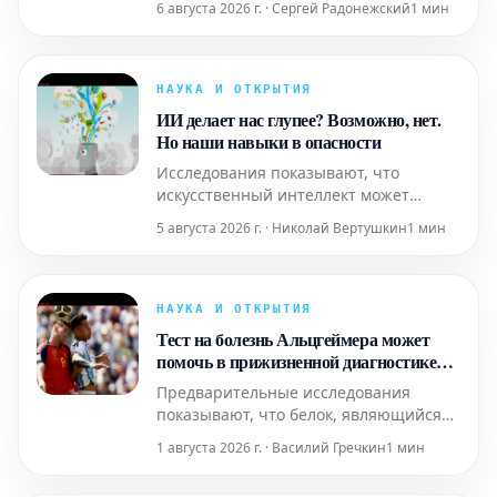
6 августа 2026 г. · Сергей Радонежский
1 мин
ключом к пониманию причин мощных
солнечных вспышек.
НАУКА И ОТКРЫТИЯ
ИИ делает нас глупее? Возможно, нет.
Но наши навыки в опасности
Исследования показывают, что
искусственный интеллект может
ослаблять процесс обучения, если он
5 августа 2026 г. · Николай Вертушкин
1 мин
полностью замещает личные усилия.
Тем не менее, инструменты, которые
направляют пользователей, а не
просто выдают готовые ответы,
НАУКА И ОТКРЫТИЯ
способны помочь сохранить
Тест на болезнь Альцгеймера может
человеческие навыки.
помочь в прижизненной диагностике
хронической травматической
Предварительные исследования
энцефалопатии (ХТЭ)
показывают, что белок, являющийся
ключевым индикатором болезни
1 августа 2026 г. · Василий Гречкин
1 мин
Альцгеймера, может также служить
для выявления состояния мозга,