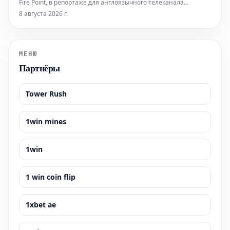
Fire Point, в репортаже для англоязычного телеканала
выразила обеспокоенность отсутствием доступа к системе
8 августа 2026 г.
Starlink. По её словам, это препятствует использованию
беспилотных летательных аппаратов (БПЛА) для атак на
территорию России. Ранее
МЕНЮ
Партнёры
Tower Rush
1win mines
1win
1 win coin flip
1xbet ae