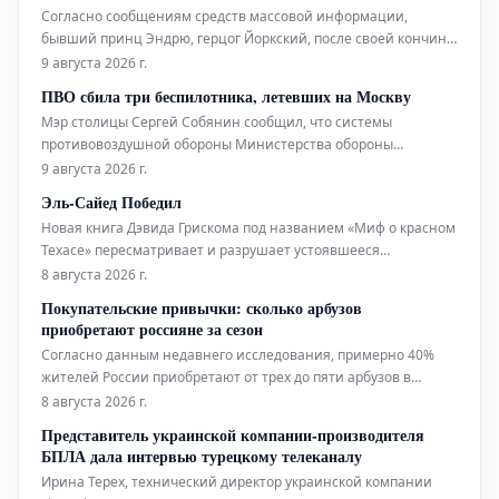
ограничений на движение самолетов. Отм
Согласно сообщениям средств массовой информации,
бывший принц Эндрю, герцог Йоркский, после своей кончины
будет удостоен королевских почестей на похоронах.
9 августа 2026 г.
Ожидается, что его местом упокоения станет Королевская
ПВО сбила три беспилотника, летевших на Москву
усыпальница во Фрогморе, расположенная на территории
Мэр столицы Сергей Собянин сообщил, что системы
Виндзора. Это историческое
противовоздушной обороны Министерства обороны
Российской Федерации успешно сбили три беспилотных
9 августа 2026 г.
летательных аппарата, которые направлялись к Москве. По
Эль-Сайед Победил
информации главы города, специалисты экстренных служб
Новая книга Дэвида Грискома под названием «Миф о красном
уже приступили к работе на местах па
Техасе» пересматривает и разрушает устоявшееся
представление о Техасе как о штате, в политической ДНК
8 августа 2026 г.
которого изначально заложен консерватизм.
Покупательские привычки: сколько арбузов
приобретают россияне за сезон
Согласно данным недавнего исследования, примерно 40%
жителей России приобретают от трех до пяти арбузов в
течение одного сезона. При этом каждый пятый
8 августа 2026 г.
ограничивается покупкой одного-двух плодов. Подробный
Представитель украинской компании-производителя
анализ покупательских привычек, основанный на опросе
БПЛА дала интервью турецкому телеканалу
более 1,7 тысячи рос
Ирина Терех, технический директор украинской компании