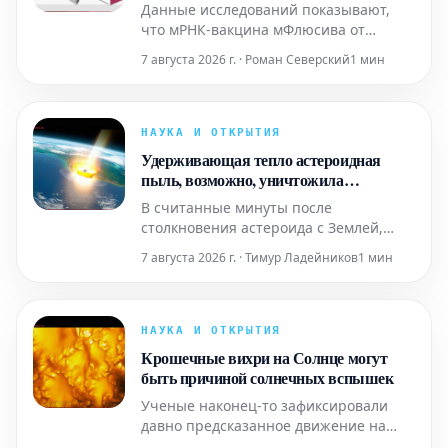
Данные исследований показывают,
что мРНК-вакцина мФлюсива от
компании Moderna обеспечивает
7 августа 2026 г. · Роман Северский
1 мин
более мощный и продолжительный
иммунитет по сравнению с обычными
прививками от гриппа. Она также
демонстрирует повышенную
НАУКА И ОТКРЫТИЯ
эффективность в предотвращении
Удерживающая тепло астероидная
заражения.
пыль, возможно, уничтожила
динозавров за считанные часы
В считанные минуты после
столкновения астероида с Землей,
образовавшиеся обломки начали
7 августа 2026 г. · Тимур Ладейников
1 мин
нагревать земную атмосферу.
Мельчайшая пыль удерживала это
тепло, что, возможно, стало причиной
быстрой гибели динозавров.
НАУКА И ОТКРЫТИЯ
Крошечные вихри на Солнце могут
быть причиной солнечных вспышек
Ученые наконец-то зафиксировали
давно предсказанное движение на
Солнце. Это наблюдение может стать