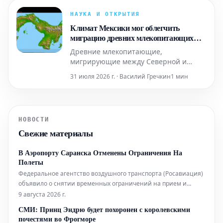
связанного с черепно-мозговыми
травмами, часто получаемыми в
НАУКА И ОТКРЫТИЯ
контактных видах спорта.
Климат Мексики мог облегчить
миграцию древних млекопитающих
между Америками
Древние млекопитающие,
мигрирующие между Северной и
Южной Америкой, возможно,
31 июля 2026 г. · Василий Гречкин
1 мин
обнаружили, что их перемещение
через Панамский перешеек, особенно
с севера на юг, было значительно
облегчено благодаря климатическим
НОВОСТИ
условиям Мексики.
Свежие материалы
В Аэропорту Саранска Отменены Ограничения На
Полеты
Федеральное агентство воздушного транспорта (Росавиация)
объявило о снятии временных ограничений на прием и
отправление воздушных судов в аэропорту Саранска.
9 августа 2026 г.
Согласно официальному сообщению, аэропорт теперь
СМИ: Принц Эндрю будет похоронен с королевскими
функционирует в обычном режиме без каких-либо
почестями во Фрогморе