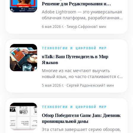
Решение для Редактирования и
Организации Фотографий
Adobe Lightroom — это универсальная
облачная платформа, разработанная
для фотографов всех уровней
6 мая 2026 г. · Тимур Сафронов
1 мин
квалификации, предлагающая
мощные инструменты для
редактирования и систематизации
изображений. Благодаря интуитивно
ТЕХНОЛОГИИ И ЦИФРОВОЙ МИР
понятному интерфейсу и
uTalk: Ваш Путеводитель в Мир
расширенным функциям, она
Языков
позволяет пользователям созд
Многие из нас мечтают выучить
новый язык, но часто сталкиваются с
трудностями на старте. Традиционные
5 мая 2026 г. · Сергей Радонежский
1 мин
методы обучения могут быть
сложными и требовать много
времени. uTalk предлагает
эффективное решение: вы сможете
ТЕХНОЛОГИИ И ЦИФРОВОЙ МИР
быстро освоить ключевые слова и
Обзор Победителя Game Jam: Дневник
фразы, замечая результат почти сразу.
провинциальной дамы
Эта пла
Эта статья завершает серию обзоров,