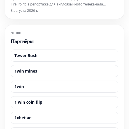
Fire Point, в репортаже для англоязычного телеканала
выразила обеспокоенность отсутствием доступа к системе
8 августа 2026 г.
Starlink. По её словам, это препятствует использованию
беспилотных летательных аппаратов (БПЛА) для атак на
территорию России. Ранее
МЕНЮ
Партнёры
Tower Rush
1win mines
1win
1 win coin flip
1xbet ae