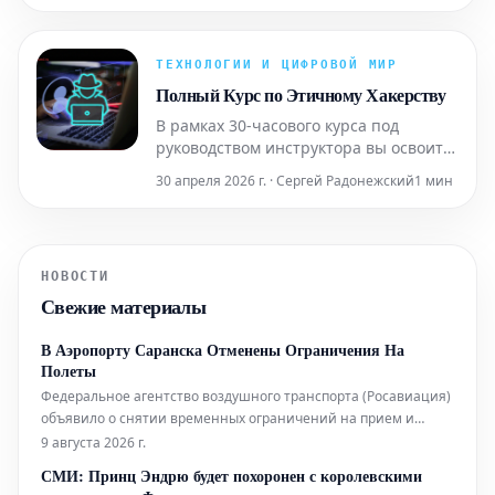
темы, как AWS, DevOps, Kubernetes,
Mesosphere DC/OS, AWS Redshift и
многое другое. Этот комплект
ТЕХНОЛОГИИ И ЦИФРОВОЙ МИР
предлагается со скидкой за 40
Полный Курс по Этичному Хакерству
долларов.
В рамках 30-часового курса под
руководством инструктора вы освоите
методы диагностики различных видов
30 апреля 2026 г. · Сергей Радонежский
1 мин
кибератак и научитесь эффективно им
противостоять. Вы сможете
применить все полученные навыки и
техники на практике в реальном
НОВОСТИ
времени, используя
Свежие материалы
специализированную лабораторию
этичного хакинга
В Аэропорту Саранска Отменены Ограничения На
Полеты
Федеральное агентство воздушного транспорта (Росавиация)
объявило о снятии временных ограничений на прием и
отправление воздушных судов в аэропорту Саранска.
9 августа 2026 г.
Согласно официальному сообщению, аэропорт теперь
СМИ: Принц Эндрю будет похоронен с королевскими
функционирует в обычном режиме без каких-либо