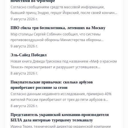
почестями во Фрогморе
ограничений на движение самолетов. Отм
Согласно сообщениям средств массовой информации,
бывший принц Эндрю, герцог Йоркский, после своей кончины
будет удостоен королевских почестей на похоронах.
9 августа 2026 г.
Ожидается, что его местом упокоения станет Королевская
ПВО сбила три беспилотника, летевших на Москву
усыпальница во Фрогморе, расположенная на территории
Мэр столицы Сергей Собянин сообщил, что системы
Виндзора. Это историческое
противовоздушной обороны Министерства обороны
Российской Федерации успешно сбили три беспилотных
9 августа 2026 г.
летательных аппарата, которые направлялись к Москве. По
Эль-Сайед Победил
информации главы города, специалисты экстренных служб
Новая книга Дэвида Грискома под названием «Миф о красном
уже приступили к работе на местах па
Техасе» пересматривает и разрушает устоявшееся
представление о Техасе как о штате, в политической ДНК
8 августа 2026 г.
которого изначально заложен консерватизм.
Покупательские привычки: сколько арбузов
приобретают россияне за сезон
Согласно данным недавнего исследования, примерно 40%
жителей России приобретают от трех до пяти арбузов в
течение одного сезона. При этом каждый пятый
8 августа 2026 г.
ограничивается покупкой одного-двух плодов. Подробный
Представитель украинской компании-производителя
анализ покупательских привычек, основанный на опросе
БПЛА дала интервью турецкому телеканалу
более 1,7 тысячи рос
Ирина Терех, технический директор украинской компании