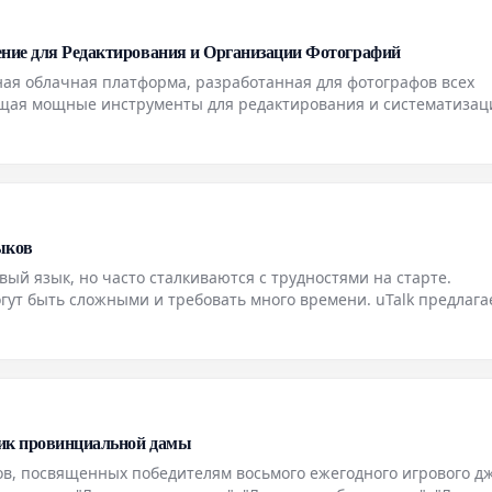
ение для Редактирования и Организации Фотографий
ная облачная платформа, разработанная для фотографов всех
щая мощные инструменты для редактирования и систематизац
но понятному интерфейсу и расширенным функциям, она позво
ыков
ый язык, но часто сталкиваются с трудностями на старте.
ут быть сложными и требовать много времени. uTalk предлага
быстро освоить ключевые слова и фразы, замечая результат п
ник провинциальной дамы
ов, посвященных победителям восьмого ежегодного игрового д