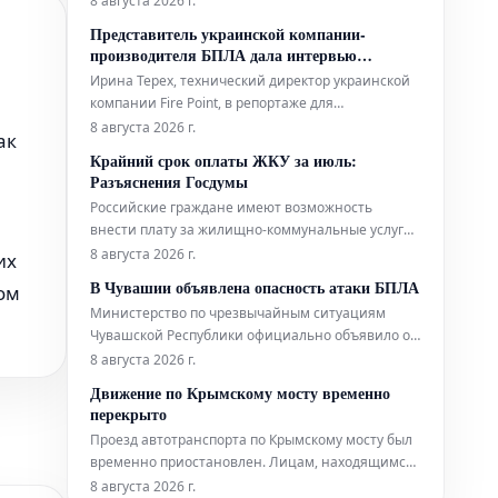
8 августа 2026 г.
При этом каждый пятый ограничивается
Представитель украинской компании-
покупкой одного-двух плодов. Подробный анализ
производителя БПЛА дала интервью
покупательских привычек, основанный на опросе
турецкому телеканалу
Ирина Терех, технический директор украинской
более 1,7 тысячи рос
компании Fire Point, в репортаже для
англоязычного телеканала выразила
8 августа 2026 г.
ак
обеспокоенность отсутствием доступа к системе
Крайний срок оплаты ЖКУ за июль:
Starlink. По её словам, это препятствует
Разъяснения Госдумы
использованию беспилотных летательных
Российские граждане имеют возможность
аппаратов (БПЛА) для атак на территорию
внести плату за жилищно-коммунальные услуги
России. Ранее
(ЖКУ) за июль месяц вплоть до 17 августа. Эту
8 августа 2026 г.
их
информацию подтвердил Александр Аксененко,
В Чувашии объявлена опасность атаки БПЛА
лом
заместитель председателя комитета Госдумы по
Министерство по чрезвычайным ситуациям
строительству и ЖКХ. Парламентарий напомнил,
Чувашской Республики официально объявило об
что с 1 марта текущего года в
опасности атаки беспилотных летательных
8 августа 2026 г.
аппаратов (БПЛА) на территории региона.
Движение по Крымскому мосту временно
Ведомство призвало жителей сохранять
перекрыто
спокойствие, быть внимательными к
Проезд автотранспорта по Крымскому мосту был
окружающей обстановке и следовать
временно приостановлен. Лицам, находящимся
инструкциям официальных
непосредственно на мосту или в зонах досмотра,
8 августа 2026 г.