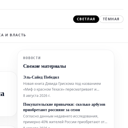
СВЕТЛАЯ
ТЁМНАЯ
А И ВЛАСТЬ
НОВОСТИ
Свежие материалы
Эль-Сайед Победил
Новая книга Дэвида Грискома под названием
«Миф о красном Техасе» пересматривает и
па
разрушает устоявшееся представление о Техасе
8 августа 2026 г.
как о штате, в политической ДНК которого
Покупательские привычки: сколько арбузов
изначально заложен консерватизм.
приобретают россияне за сезон
Согласно данным недавнего исследования,
примерно 40% жителей России приобретают от
трех до пяти арбузов в течение одного сезона.