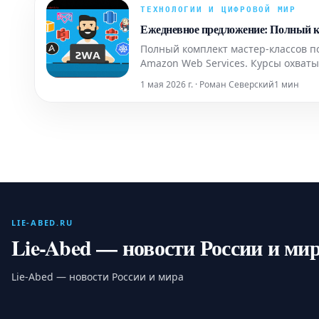
ТЕХНОЛОГИИ И ЦИФРОВОЙ МИР
Ежедневное предложение: Полный к
Полный комплект мастер-классов п
Amazon Web Services. Курсы охваты
AWS Redshift и многое другое. Этот
1 мая 2026 г. · Роман Северский
1 мин
LIE-ABED.RU
Lie-Abed — новости России и ми
Lie-Abed — новости России и мира