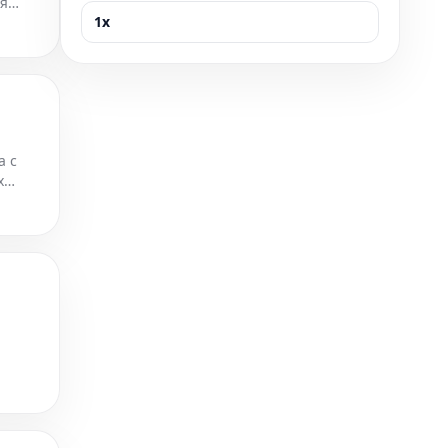
ая
1x
лучшей
а с
х