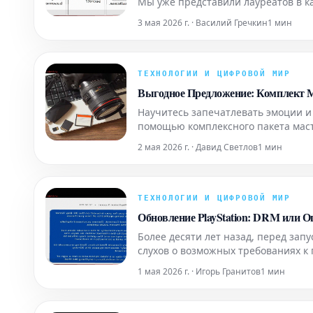
Мы уже представили лауреатов в ка
визуализация", "Лучший ремикс" и
3 мая 2026 г. · Василий Гречкин
1 мин
аналогов
ТЕХНОЛОГИИ И ЦИФРОВОЙ МИР
Выгодное Предложение: Комплект М
Научитесь запечатлевать эмоции и
помощью комплексного пакета маст
курсов поможет вам значительно ул
2 мая 2026 г. · Давид Светлов
1 мин
портретная фотогра
ТЕХНОЛОГИИ И ЦИФРОВОЙ МИР
Обновление PlayStation: DRM или 
Более десяти лет назад, перед запу
слухов о возможных требованиях к 
подробностей общественности оста
1 мая 2026 г. · Игорь Гранитов
1 мин
требования. Будет ли конс