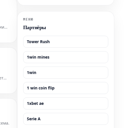
было настоятельно рекомендовано сохранять
спокойствие и строго следовать всем указаниям
персонала транспортной безопасности.
МЕНЮ
Партнёры
ии
ляет
Tower Rush
1win mines
1win
ет
очти
1 win coin flip
1xbet ae
Serie A
жема.