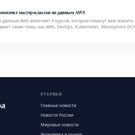
омплект мастер-классов по данным AWS
о данным AWS включает 9 курсов, которые помогут вам освоить
вают такие темы, как AWS, DevOps, Kubernetes, Mesosphere DC/
 комплект предлагается со скидкой за 40 долларов.
РУБРИКИ
ра
Главные новости
Новости России
Мировые новости
Экономика и рынки