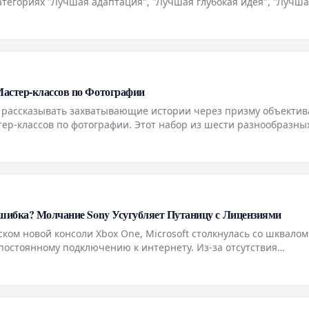
тегориях "Лучшая адаптация", "Лучшая глубокая идея", "Лучш
 "Лучшая цифровая игра". Теперь пришло время рассказать о 
астер-классов по Фотографии
 рассказывать захватывающие истории через призму объектив
ер-классов по фотографии. Этот набор из шести разнообразны
учшить свои навыки. В программу входят такие темы, как
Ошибка? Молчание Sony Усугубляет Путаницу с Лицензиями
ском новой консоли Xbox One, Microsoft столкнулась со шквалом
постоянному подключению к интернету. Из-за отсутствия
валось лишь гадать, что именно будут подразумевать эти