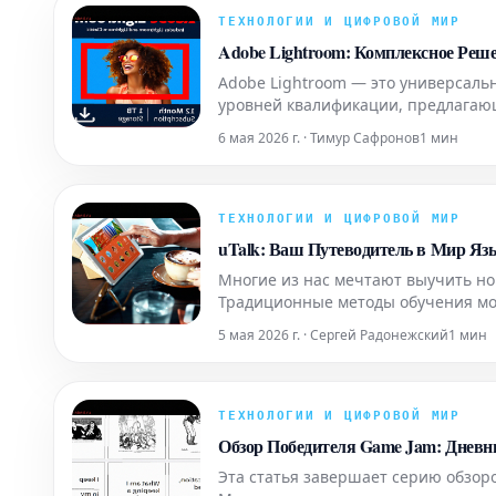
ТЕХНОЛОГИИ И ЦИФРОВОЙ МИР
Adobe Lightroom: Комплексное Реш
Adobe Lightroom — это универсаль
уровней квалификации, предлагаю
изображений. Благодаря интуитив
6 мая 2026 г. · Тимур Сафронов
1 мин
пользователям созд
ТЕХНОЛОГИИ И ЦИФРОВОЙ МИР
uTalk: Ваш Путеводитель в Мир Яз
Многие из нас мечтают выучить нов
Традиционные методы обучения мог
эффективное решение: вы сможете 
5 мая 2026 г. · Сергей Радонежский
1 мин
сразу. Эта пла
ТЕХНОЛОГИИ И ЦИФРОВОЙ МИР
Обзор Победителя Game Jam: Днев
Эта статья завершает серию обзор